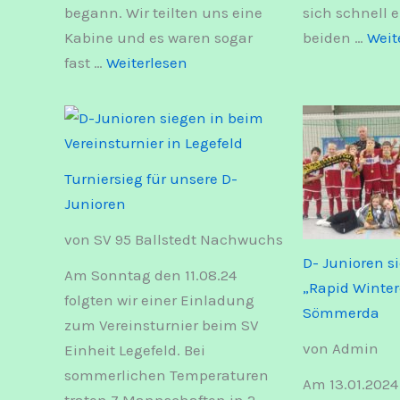
begann. Wir teilten uns eine
sich schnell e
Kabine und es waren sogar
beiden …
Weit
:
fast …
Weiterlesen
2
Pokale
für
unsere
Turniersieg für unsere D-
Spielgemeinschaft!
Junioren
von SV 95 Ballstedt Nachwuchs
D- Junioren s
Am Sonntag den 11.08.24
„Rapid Winter
folgten wir einer Einladung
Sömmerda
zum Vereinsturnier beim SV
von Admin
Einheit Legefeld. Bei
sommerlichen Temperaturen
Am 13.01.2024
traten 7 Mannschaften in 2