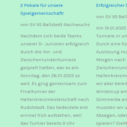
2 Pokale für unsere
Erfolgreicher 
Spielgemeinschaft!
von SV 95 Ba
von SV 95 Ballstedt Nachwuchs
Am 19.01.2025
Nachdem sich beide Teams
Turniere in u
unserer D- Junioren erfolgreich
Durch eine fü
durch die Vor- und
Auslosung mu
Zwischenrundenturniere
Morgen nach 
gespielt hatten, war es am
Zwischenrund
Sonntag, den 26.01.2025 so
Hallenkreisme
weit. Es ging gemeinsam zum
wir aber berei
Finalturnier der
Wintercup am
Hallenkreismeisterschaft nach
Sömmerda an
Rudolstadt. Das bedeutete erst
mussten wir 
einmal früh aufstehen, weil
Absagen, oder
das Turnier bereits 9 Uhr
spielen? Die