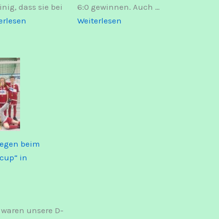
inig, dass sie bei
6:0 gewinnen. Auch …
:
:
erlesen
Weiterlesen
Erfolgreicher
Toller
Sonntag!!!
Start
ins
neue
Jahr!
iegen beim
cup“ in
 waren unsere D-