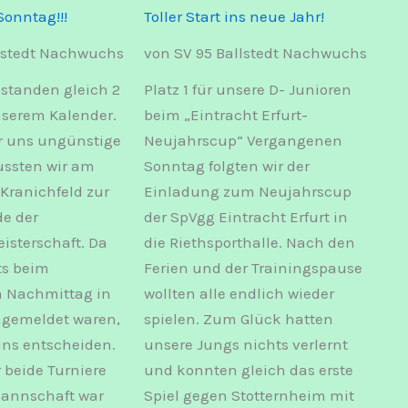
Sonntag!!!
Toller Start ins neue Jahr!
llstedt Nachwuchs
von SV 95 Ballstedt Nachwuchs
 standen gleich 2
Platz 1 für unsere D- Junioren
nserem Kalender.
beim „Eintracht Erfurt-
r uns ungünstige
Neujahrscup“ Vergangenen
ssten wir am
Sonntag folgten wir der
Kranichfeld zur
Einladung zum Neujahrscup
e der
der SpVgg Eintracht Erfurt in
isterschaft. Da
die Riethsporthalle. Nach den
ts beim
Ferien und der Trainingspause
 Nachmittag in
wollten alle endlich wieder
gemeldet waren,
spielen. Zum Glück hatten
uns entscheiden.
unsere Jungs nichts verlernt
 beide Turniere
und konnten gleich das erste
Mannschaft war
Spiel gegen Stotternheim mit