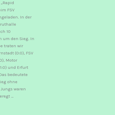
 „Rapid
eim FSV
geladen. In der
ruthalle
ch 10
 um den Sieg. In
e traten wir
nstadt (0:0), FSV
:0), Motor
1:0) und Erfurt
 Das bedeutete
ieg ohne
e Jungs waren
eregt …