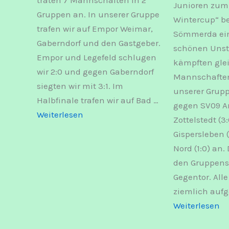
Junioren zum
Gruppen an. In unserer Gruppe
Wintercup“ b
trafen wir auf Empor Weimar,
Sömmerda ein
Gaberndorf und den Gastgeber.
schönen Unst
Empor und Legefeld schlugen
kämpften glei
wir 2:0 und gegen Gaberndorf
Mannschaften
siegten wir mit 3:1. Im
unserer Grupp
Halbfinale trafen wir auf Bad …
gegen SV09 Ar
:
Weiterlesen
Zottelstedt (3
Turniersieg
Gispersleben (
für
Nord (1:0) an.
unsere
den Gruppens
D-
Gegentor. All
Junioren
ziemlich aufg
:
Weiterlesen
D-